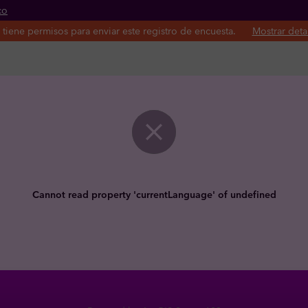
co
do principal
tiene permisos para enviar este registro de encuesta.
Mostrar deta
Cannot read property 'currentLanguage' of undefined