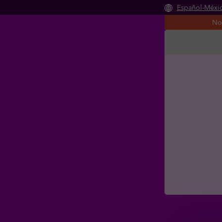
Español-Méxi
Saltar al conteni
No 