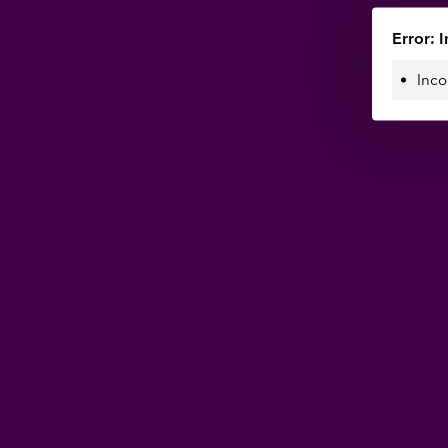
Error: I
Inco