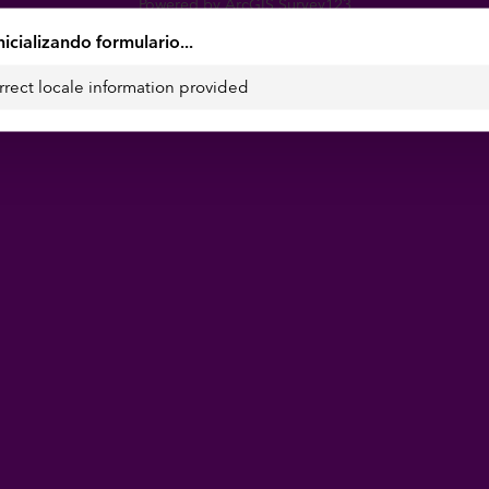
Powered by ArcGIS Survey123
nicializando formulario...
rrect locale information provided