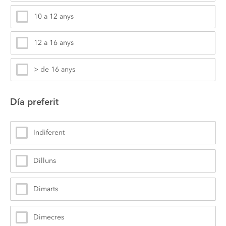
10 a 12 anys
12 a 16 anys
> de 16 anys
Día preferit
Indiferent
Dilluns
Dimarts
Dimecres