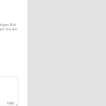
bigen Bild 
rt. Die Art 
1000