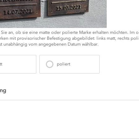
 Sie an, ob sie eine matte oder polierte Marke erhalten möchten. Im o
ken mit provisorischer Befestigung abgebildet: links matt, rechts polie
ist unabhängig vom angegebenen Datum wählbar.
tt
poliert
ng