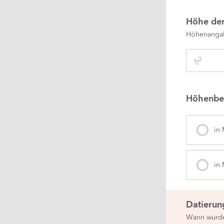
Höhe der
Höhenangab
Höhenbe
in
in
Datierun
Wann wurde 