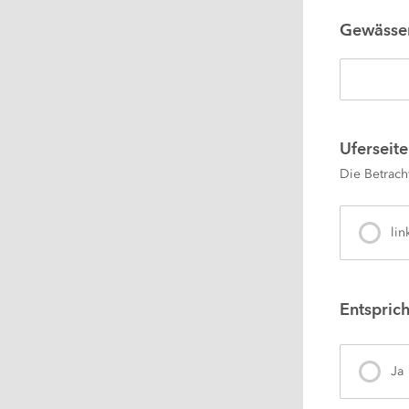
Gewässe
Uferseite
Die Betrach
lin
Entspric
Ja