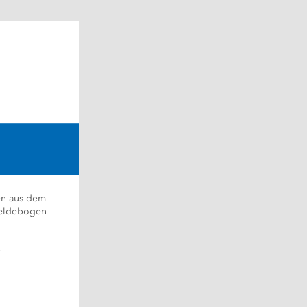
n aus dem 
eldebogen 
 