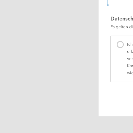
Datensch
Es gelten di
Ic
er
ve
Kar
wid