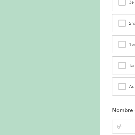
3e
2n
1è
Te
Au
Nombre de