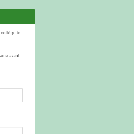
collège te 
aine avant 