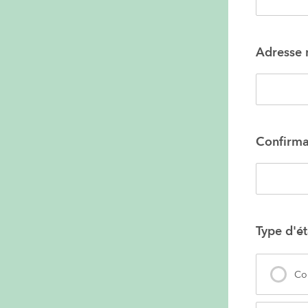
Adresse m
Confirmat
Type d'ét
Co