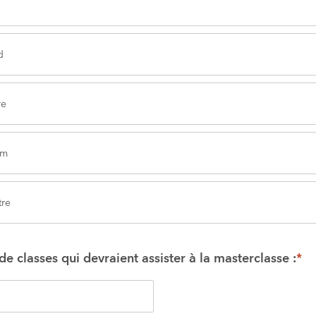
d
re
rm
tre
 classes qui devraient assister à la masterclasse :
*