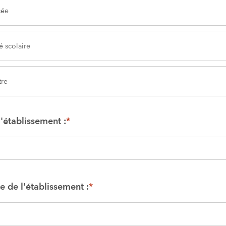
cée
é scolaire
tre
'établissement :
*
de l'établissement :
*