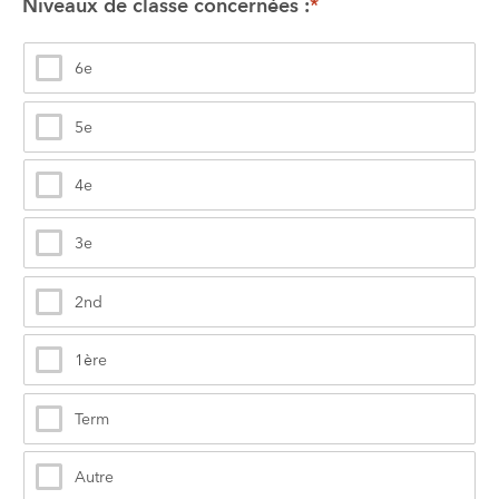
Niveaux de classe concernées :
*
6e
5e
4e
3e
2nd
1ère
Term
Autre