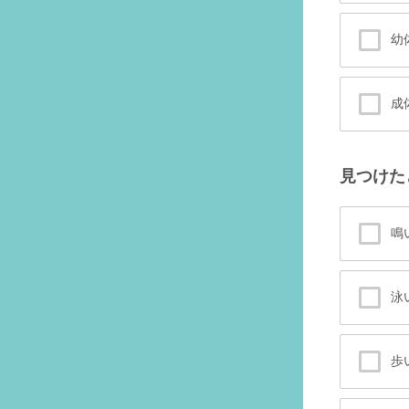
幼
成
見つけた
鳴
泳
歩