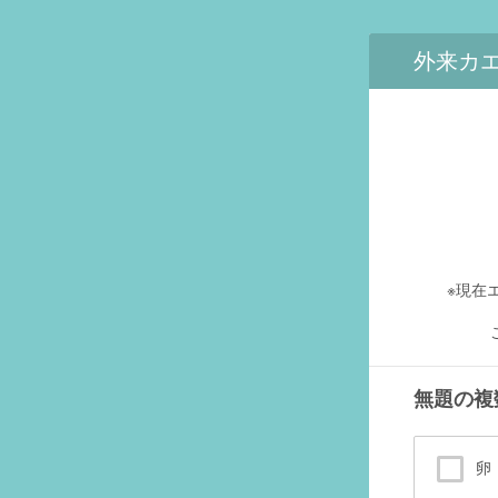
外来カ
※現在
無題の複
卵